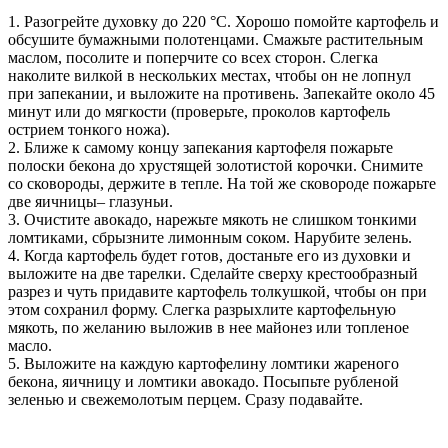
1. Разогрейте духовку до 220 °С. Хорошо помойте картофель и
обсушите бумажными полотенцами. Смажьте растительным
маслом, посолите и поперчите со всех сторон. Слегка
наколите вилкой в нескольких местах, чтобы он не лопнул
при запекании, и выложите на противень. Запекайте около 45
минут или до мягкости (проверьте, проколов картофель
острием тонкого ножа).
2. Ближе к самому концу запекания картофеля пожарьте
полоски бекона до хрустящей золотистой корочки. Снимите
со сковороды, держите в тепле. На той же сковороде пожарьте
две яичницы– глазуньи.
3. Очистите авокадо, нарежьте мякоть не слишком тонкими
ломтиками, сбрызните лимонным соком. Нарубите зелень.
4. Когда картофель будет готов, достаньте его из духовки и
выложите на две тарелки. Сделайте сверху крестообразный
разрез и чуть придавите картофель толкушкой, чтобы он при
этом сохранил форму. Слегка разрыхлите картофельную
мякоть, по желанию выложив в нее майонез или топленое
масло.
5. Выложите на каждую картофелину ломтики жареного
бекона, яичницу и ломтики авокадо. Посыпьте рубленой
зеленью и свежемолотым перцем. Сразу подавайте.