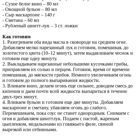
- Сухое белое вино – 80 мл
- Овощной бульон – 80 мл
- Сыр маскарпоне – 140 г
- Сметана – 60 мл
- Рубленый шнитт-лук – 3 ст. ложки
Как готовим
1. Разогреваем оба вида масла в сковороде на среднем огне.
Добавляем мелко нарезанный лук и готовим, помешивая, до
золотистого цвета (10–12 минут), затем выдавливаем чеснок и
готовим еще одну минуту.
2. Выкладываем нарезанные небольшими кусочками грибы,
приправляем их солью и перцем. Готовим, время от времени
помешивая, до мягкости грибов. Немного увеличиваем огонь
и готовим до полного выпаривания жидкости.
3. Вливаем вино, делаем огонь еще сильнее, доводим смесь до
кипения и даем почти всей жидкости выпариться в течение
двух-трех минут.
4. Вливаем бульон и готовим еще две минуты. Добавляем
маскарпоне и сметану, убавляем огонь до слабого.
Перемешиваем, пока соус не станет однородным. Снимаем с
огня и добавляем шниттлук. Подаем с пастой, жареным
цыпленком, медальонами из говяжьего филе, свиной
вырезкой или отбивными.