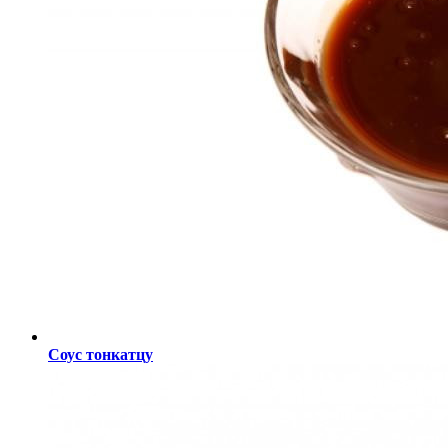
Соус тонкатцу