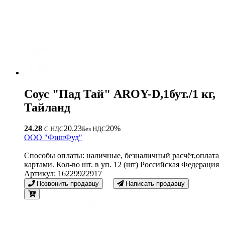
Соус "Пад Тай" AROY-D,1бут./1 кг,
Тайланд
24.28
20.23
20%
С НДС
Без НДС
OOO "ФишФуд"
Способы оплаты: наличные, безналичный расчёт,оплата
картами. Кол-во шт. в уп. 12 (шт) Российская Федерация
Артикул: 16229922917
Позвонить продавцу
Написать продавцу