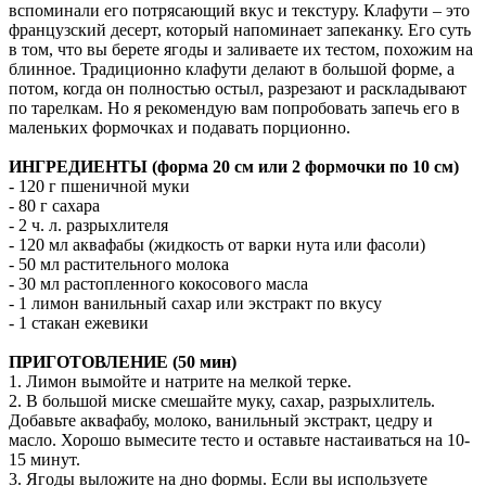
вспоминали его потрясающий вкус и текстуру. Клафути – это
французский десерт, который напоминает запеканку. Его суть
в том, что вы берете ягоды и заливаете их тестом, похожим на
блинное. Традиционно клафути делают в большой форме, а
потом, когда он полностью остыл, разрезают и раскладывают
по тарелкам. Но я рекомендую вам попробовать запечь его в
маленьких формочках и подавать порционно.
ИНГРЕДИЕНТЫ (форма 20 см или 2 формочки по 10 см)
- 120 г пшеничной муки
- 80 г сахара
- 2 ч. л. разрыхлителя
- 120 мл аквафабы (жидкость от варки нута или фасоли)
- 50 мл растительного молока
- 30 мл растопленного кокосового масла
- 1 лимон ванильный сахар или экстракт по вкусу
- 1 стакан ежевики
ПРИГОТОВЛЕНИЕ (50 мин)
1. Лимон вымойте и натрите на мелкой терке.
2. В большой миске смешайте муку, сахар, разрыхлитель.
Добавьте аквафабу, молоко, ванильный экстракт, цедру и
масло. Хорошо вымесите тесто и оставьте настаиваться на 10-
15 минут.
3. Ягоды выложите на дно формы. Если вы используете