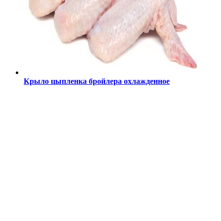
Крыло цыпленка бройлера охлажденное