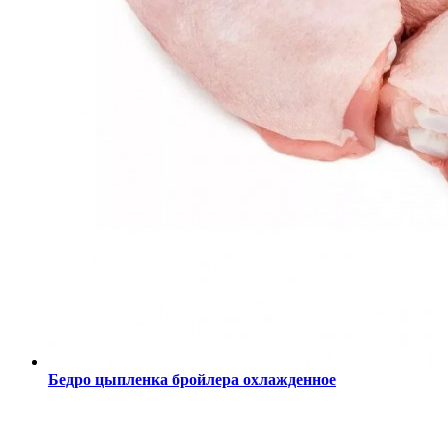
Бедро цыпленка бройлера охлажденное