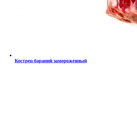
Кострец бараний замороженный