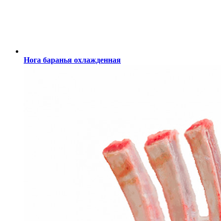
Нога баранья охлажденная