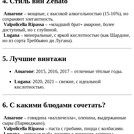
4. Стиль вин Zenato
Amarone
– мощные, с высокой алкогольностью (15-16%), но
сохраняют элегантность.
Valpolicella Ripassa
– «младший брат» амароне, более
доступный, но с глубиной.
Lugana
– минеральные, с яркой кислотностью (как Шардоне,
но из сорта Треббьяно ди Лугана).
5. Лучшие винтажи
Amarone
: 2015, 2016, 2017 – отличные тёплые годы.
Lugana
: 2020, 2021 – свежие, с идеальной
кислотностью.
6. С какими блюдами сочетать?
Amarone
– говядина «валличелла», оленина, выдержанные
сыры (Пармиджано).
Valpolicella Ripassa
– паста с грибами, пицца с колбасами.
Lugana
– морская рыба, ризотто с лимоном, устрицы.