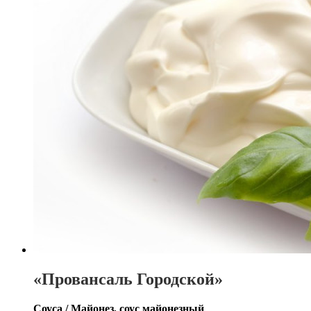
«Провансаль Городской»
Соуса / Майонез, соус майонезный